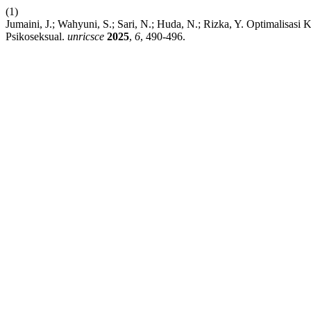
(1)
Jumaini, J.; Wahyuni, S.; Sari, N.; Huda, N.; Rizka, Y. Optimalisa
Psikoseksual.
unricsce
2025
,
6
, 490-496.