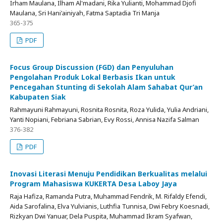
Irham Maulana, Ilham Al'madani, Rika Yulianti, Mohammad Djofi
Maulana, Sri Hani'ainiyah, Fatma Saptadia Tri Manja
365-375
PDF
Focus Group Discussion (FGD) dan Penyuluhan
Pengolahan Produk Lokal Berbasis Ikan untuk
Pencegahan Stunting di Sekolah Alam Sahabat Qur’an
Kabupaten Siak
Rahmayuni Rahmayuni, Rosnita Rosnita, Roza Yulida, Yulia Andriani,
Yanti Nopiani, Febriana Sabrian, Evy Rossi, Annisa Nazifa Salman
376-382
PDF
Inovasi Literasi Menuju Pendidikan Berkualitas melalui
Program Mahasiswa KUKERTA Desa Laboy Jaya
Raja Hafiza, Ramanda Putra, Muhammad Fendrik, M. Rifaldy Efendi,
Aida Sarofalina, Elva Yulvianis, Luthfia Tunnisa, Dwi Febry Koesnadi,
Rizkyan Dwi Yanuar, Dela Puspita, Muhammad Ikram Syafwan,