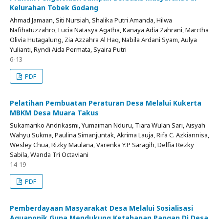
Kelurahan Tobek Godang
Ahmad Jamaan, Siti Nursiah, Shalika Putri Amanda, Hilwa
Nafihatuzzahro, Lucia Natasya Agatha, Kanaya Adia Zahrani, Marctha
Olivia Hutagalung, Zia Azzahra Al Haq, Nabila Ardani Syam, Aulya
Yulianti, Ryndi Aida Permata, Syaira Putri
6-13
PDF
Pelatihan Pembuatan Peraturan Desa Melalui Kukerta
MBKM Desa Muara Takus
Sukamariko Andrikasmi, Yumaiman Nduru, Tiara Wulan Sari, Aisyah
Wahyu Sukma, Paulina Simanjuntak, Akrima Lauja, Rifa C. Azkiannisa,
Wesley Chua, Rizky Maulana, Varenka Y.P Saragih, Delfia Rezky
Sabila, Wanda Tri Octaviani
14-19
PDF
Pemberdayaan Masyarakat Desa Melalui Sosialisasi
Aquaponik Guna Mendukung Ketahanan Pangan Di Desa