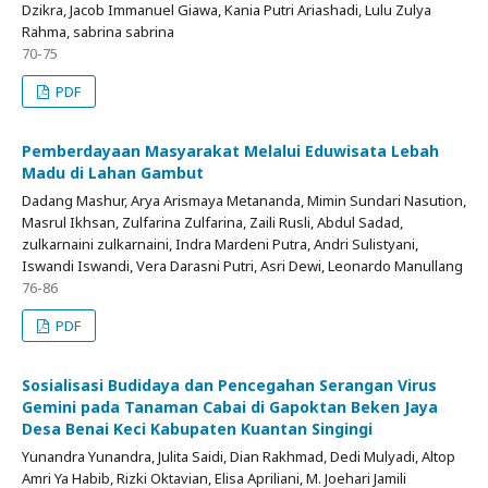
Dzikra, Jacob Immanuel Giawa, Kania Putri Ariashadi, Lulu Zulya
Rahma, sabrina sabrina
70-75
PDF
Pemberdayaan Masyarakat Melalui Eduwisata Lebah
Madu di Lahan Gambut
Dadang Mashur, Arya Arismaya Metananda, Mimin Sundari Nasution,
Masrul Ikhsan, Zulfarina Zulfarina, Zaili Rusli, Abdul Sadad,
zulkarnaini zulkarnaini, Indra Mardeni Putra, Andri Sulistyani,
Iswandi Iswandi, Vera Darasni Putri, Asri Dewi, Leonardo Manullang
76-86
PDF
Sosialisasi Budidaya dan Pencegahan Serangan Virus
Gemini pada Tanaman Cabai di Gapoktan Beken Jaya
Desa Benai Keci Kabupaten Kuantan Singingi
Yunandra Yunandra, Julita Saidi, Dian Rakhmad, Dedi Mulyadi, Altop
Amri Ya Habib, Rizki Oktavian, Elisa Apriliani, M. Joehari Jamili