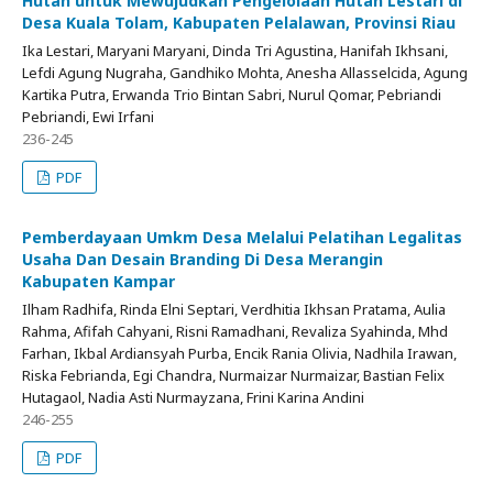
Hutan untuk Mewujudkan Pengelolaan Hutan Lestari di
Desa Kuala Tolam, Kabupaten Pelalawan, Provinsi Riau
Ika Lestari, Maryani Maryani, Dinda Tri Agustina, Hanifah Ikhsani,
Lefdi Agung Nugraha, Gandhiko Mohta, Anesha Allasselcida, Agung
Kartika Putra, Erwanda Trio Bintan Sabri, Nurul Qomar, Pebriandi
Pebriandi, Ewi Irfani
236-245
PDF
Pemberdayaan Umkm Desa Melalui Pelatihan Legalitas
Usaha Dan Desain Branding Di Desa Merangin
Kabupaten Kampar
Ilham Radhifa, Rinda Elni Septari, Verdhitia Ikhsan Pratama, Aulia
Rahma, Afifah Cahyani, Risni Ramadhani, Revaliza Syahinda, Mhd
Farhan, Ikbal Ardiansyah Purba, Encik Rania Olivia, Nadhila Irawan,
Riska Febrianda, Egi Chandra, Nurmaizar Nurmaizar, Bastian Felix
Hutagaol, Nadia Asti Nurmayzana, Frini Karina Andini
246-255
PDF