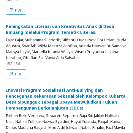
PDF
Peningkatan Literasi dan Kreativitas Anak di Desa
Binuang melalui Program Tematik Literasi
Fajar Fajar, Muhammad Fendrik, Miftahul Huda, Novi Era Fitriani, Yuda
Agustra, Syarifah Wilda Mairoza Ashfina, Adinda Hapsari Br. Samosir,
Marsya Hayat, Marsella Intania Wijaya, Wisnu Prayudha Havana
Harahap, Oftafian Zai, Vania Alda Salsabila
152-156
PDF
Inovasi Program Sosialisasi Anti-Bullying dan
Pencegahan Kekerasan Seksual oleh Kelompok Kukerta
Desa Sipungguk sebagai Upaya Mewujudkan Tujuan
Pembangunan Berkelanjutan (SDGs)
Farhan Rizki Vermana, Separen Separen, Raja Siti Jalilah Nafisah,
Naila Nafisa Zulfikar, Nazwa Syaidini, Hayat Yulanda, Faiqah Kania,
Dimas Maulana Rasyidi, Mhd Aidil Ichwan, Nabila Rinaldi, Fazl Mawla