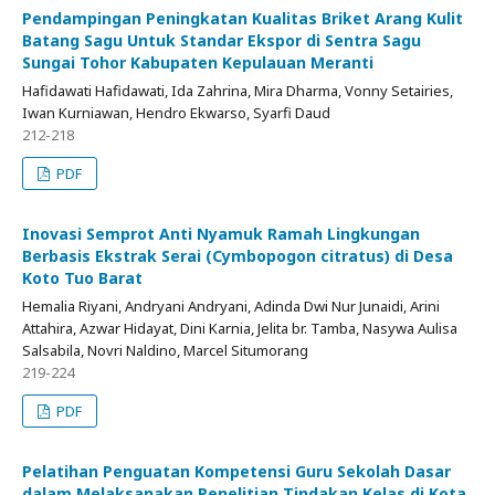
Pendampingan Peningkatan Kualitas Briket Arang Kulit
Batang Sagu Untuk Standar Ekspor di Sentra Sagu
Sungai Tohor Kabupaten Kepulauan Meranti
Hafidawati Hafidawati, Ida Zahrina, Mira Dharma, Vonny Setairies,
Iwan Kurniawan, Hendro Ekwarso, Syarfi Daud
212-218
PDF
Inovasi Semprot Anti Nyamuk Ramah Lingkungan
Berbasis Ekstrak Serai (Cymbopogon citratus) di Desa
Koto Tuo Barat
Hemalia Riyani, Andryani Andryani, Adinda Dwi Nur Junaidi, Arini
Attahira, Azwar Hidayat, Dini Karnia, Jelita br. Tamba, Nasywa Aulisa
Salsabila, Novri Naldino, Marcel Situmorang
219-224
PDF
Pelatihan Penguatan Kompetensi Guru Sekolah Dasar
dalam Melaksanakan Penelitian Tindakan Kelas di Kota