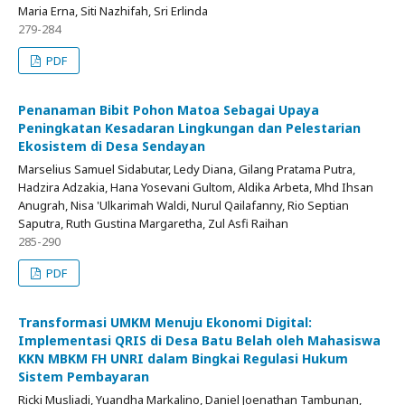
Maria Erna, Siti Nazhifah, Sri Erlinda
279-284
PDF
Penanaman Bibit Pohon Matoa Sebagai Upaya
Peningkatan Kesadaran Lingkungan dan Pelestarian
Ekosistem di Desa Sendayan
Marselius Samuel Sidabutar, Ledy Diana, Gilang Pratama Putra,
Hadzira Adzakia, Hana Yosevani Gultom, Aldika Arbeta, Mhd Ihsan
Anugrah, Nisa 'Ulkarimah Waldi, Nurul Qailafanny, Rio Septian
Saputra, Ruth Gustina Margaretha, Zul Asfi Raihan
285-290
PDF
Transformasi UMKM Menuju Ekonomi Digital:
Implementasi QRIS di Desa Batu Belah oleh Mahasiswa
KKN MBKM FH UNRI dalam Bingkai Regulasi Hukum
Sistem Pembayaran
Ricki Musliadi, Yuandha Markalino, Daniel Joenathan Tambunan,