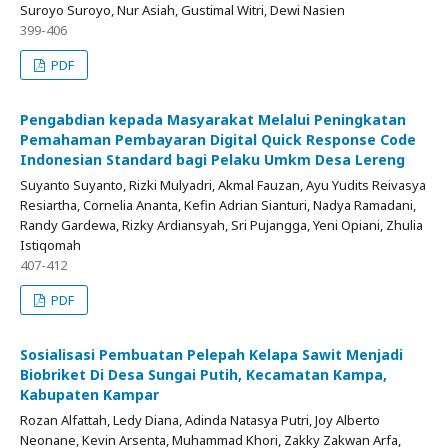
Suroyo Suroyo, Nur Asiah, Gustimal Witri, Dewi Nasien
399-406
PDF
Pengabdian kepada Masyarakat Melalui Peningkatan
Pemahaman Pembayaran Digital Quick Response Code
Indonesian Standard bagi Pelaku Umkm Desa Lereng
Suyanto Suyanto, Rizki Mulyadri, Akmal Fauzan, Ayu Yudits Reivasya
Resiartha, Cornelia Ananta, Kefin Adrian Sianturi, Nadya Ramadani,
Randy Gardewa, Rizky Ardiansyah, Sri Pujangga, Yeni Opiani, Zhulia
Istiqomah
407-412
PDF
Sosialisasi Pembuatan Pelepah Kelapa Sawit Menjadi
Biobriket Di Desa Sungai Putih, Kecamatan Kampa,
Kabupaten Kampar
Rozan Alfattah, Ledy Diana, Adinda Natasya Putri, Joy Alberto
Neonane, Kevin Arsenta, Muhammad Khori, Zakky Zakwan Arfa,