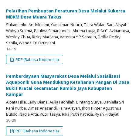
Pelatihan Pembuatan Peraturan Desa Melalui Kukerta
MBKM Desa Muara Takus
Sukamariko Andrikasmi, Yumaiman Nduru, Tiara Wulan Sari, Aisyah
Wahyu Sukma, Paulina Simanjuntak, Akrima Lauja, Rifa C. Azkiannisa,
Wesley Chua, Rizky Maulana, Varenka Y.P Saragih, Delfia Rezky
Sabila, Wanda Tri Octaviani
14-19
PDF (Bahasa Indonesia)
Pemberdayaan Masyarakat Desa Melalui Sosialisasi
Aquaponik Guna Mendukung Ketahanan Pangan Di Desa
Bukit Kratai Kecamatan Rumbio Jaya Kabupaten
Kampar
Alpata Hilla, Ledy Diana, Aulia Fadhilah, Bintang Surya, Daniella Sri
Rani Purba, Dimas Ariasandi, Faira Aisyah, Jhon Pinter Agustinus
Bulolo, Nadia Afta, Putri Tasya, Rika Putri Patricia, Ryan Hidayat
20-29
PDF (Bahasa Indonesia)