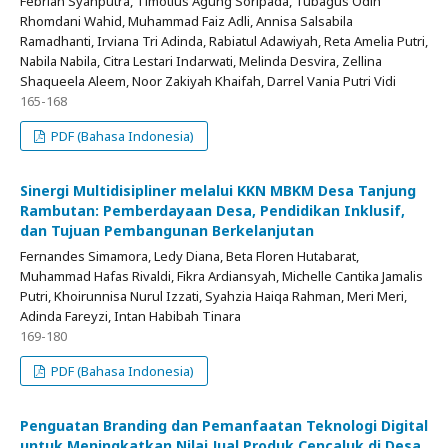
Febrian Syahputra, Timotius Agung Soripada, Tubagus Odih
Rhomdani Wahid, Muhammad Faiz Adli, Annisa Salsabila
Ramadhanti, Irviana Tri Adinda, Rabiatul Adawiyah, Reta Amelia Putri,
Nabila Nabila, Citra Lestari Indarwati, Melinda Desvira, Zellina
Shaqueela Aleem, Noor Zakiyah Khaifah, Darrel Vania Putri Vidi
165-168
PDF (Bahasa Indonesia)
Sinergi Multidisipliner melalui KKN MBKM Desa Tanjung
Rambutan: Pemberdayaan Desa, Pendidikan Inklusif,
dan Tujuan Pembangunan Berkelanjutan
Fernandes Simamora, Ledy Diana, Beta Floren Hutabarat,
Muhammad Hafas Rivaldi, Fikra Ardiansyah, Michelle Cantika Jamalis
Putri, Khoirunnisa Nurul Izzati, Syahzia Haiqa Rahman, Meri Meri,
Adinda Fareyzi, Intan Habibah Tinara
169-180
PDF (Bahasa Indonesia)
Penguatan Branding dan Pemanfaatan Teknologi Digital
untuk Meningkatkan Nilai Jual Produk Cencaluk di Desa