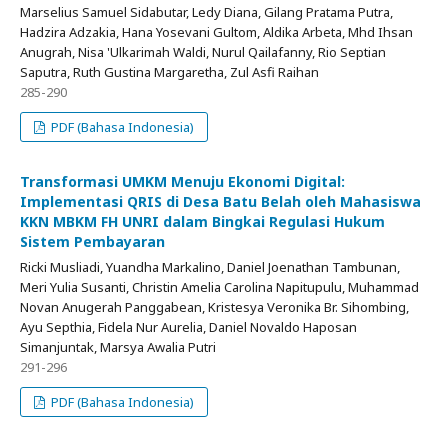
Marselius Samuel Sidabutar, Ledy Diana, Gilang Pratama Putra,
Hadzira Adzakia, Hana Yosevani Gultom, Aldika Arbeta, Mhd Ihsan
Anugrah, Nisa 'Ulkarimah Waldi, Nurul Qailafanny, Rio Septian
Saputra, Ruth Gustina Margaretha, Zul Asfi Raihan
285-290
PDF (Bahasa Indonesia)
Transformasi UMKM Menuju Ekonomi Digital:
Implementasi QRIS di Desa Batu Belah oleh Mahasiswa
KKN MBKM FH UNRI dalam Bingkai Regulasi Hukum
Sistem Pembayaran
Ricki Musliadi, Yuandha Markalino, Daniel Joenathan Tambunan,
Meri Yulia Susanti, Christin Amelia Carolina Napitupulu, Muhammad
Novan Anugerah Panggabean, Kristesya Veronika Br. Sihombing,
Ayu Septhia, Fidela Nur Aurelia, Daniel Novaldo Haposan
Simanjuntak, Marsya Awalia Putri
291-296
PDF (Bahasa Indonesia)