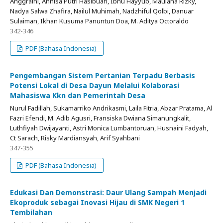
Anggraini, Annisa Putri Hasibuan, Ibnu Hayyub, Maulana Rizky,
Nadya Salwa Zhafira, Nailul Muhimah, Nadzhiful Qolbi, Danuar
Sulaiman, Ikhan Kusuma Panuntun Doa, M. Aditya Octoraldo
342-346
PDF (Bahasa Indonesia)
Pengembangan Sistem Pertanian Terpadu Berbasis
Potensi Lokal di Desa Dayun Melalui Kolaborasi
Mahasiswa Kkn dan Pemerintah Desa
Nurul Fadillah, Sukamarriko Andrikasmi, Laila Fitria, Abzar Pratama, Al
Fazri Efendi, M. Adib Agusri, Fransiska Dwiana Simanungkalit,
Luthfiyah Dwijayanti, Astri Monica Lumbantoruan, Husnaini Fadyah,
Ct Sarach, Risky Mardiansyah, Arif Syahbani
347-355
PDF (Bahasa Indonesia)
Edukasi Dan Demonstrasi: Daur Ulang Sampah Menjadi
Ekoproduk sebagai Inovasi Hijau di SMK Negeri 1
Tembilahan