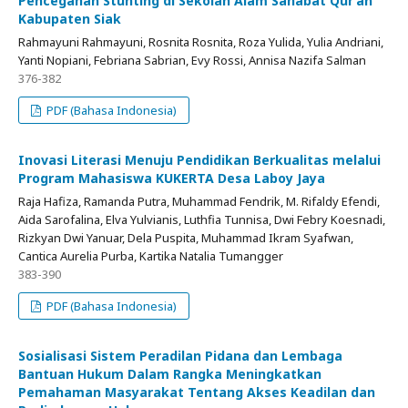
Pencegahan Stunting di Sekolah Alam Sahabat Qur’an
Kabupaten Siak
Rahmayuni Rahmayuni, Rosnita Rosnita, Roza Yulida, Yulia Andriani,
Yanti Nopiani, Febriana Sabrian, Evy Rossi, Annisa Nazifa Salman
376-382
PDF (Bahasa Indonesia)
Inovasi Literasi Menuju Pendidikan Berkualitas melalui
Program Mahasiswa KUKERTA Desa Laboy Jaya
Raja Hafiza, Ramanda Putra, Muhammad Fendrik, M. Rifaldy Efendi,
Aida Sarofalina, Elva Yulvianis, Luthfia Tunnisa, Dwi Febry Koesnadi,
Rizkyan Dwi Yanuar, Dela Puspita, Muhammad Ikram Syafwan,
Cantica Aurelia Purba, Kartika Natalia Tumangger
383-390
PDF (Bahasa Indonesia)
Sosialisasi Sistem Peradilan Pidana dan Lembaga
Bantuan Hukum Dalam Rangka Meningkatkan
Pemahaman Masyarakat Tentang Akses Keadilan dan