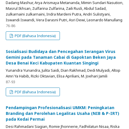
Dadang Mashur, Arya Arismaya Metananda, Mimin Sundari Nasution,
Masrul Ikhsan, Zulfarina Zulfarina, Zaili Rusli, Abdul Sadad,
zulkarnaini zulkarnaini, Indra Mardeni Putra, Andri Sulistyani,
Iswandi Iswandi, Vera Darasni Putri, Asri Dewi, Leonardo Manullang
76-86
PDF (Bahasa Indonesia)
Sosialisasi Budidaya dan Pencegahan Serangan Virus
Gemini pada Tanaman Cabai di Gapoktan Beken Jaya
Desa Benai Keci Kabupaten Kuantan Singingi
Yunandra Yunandra, Julita Saidi, Dian Rakhmad, Dedi Mulyadi, Altop
Amri Ya Habib, Rizki Oktavian, Elisa Apriliani, M. Joehari Jamili
87-93
PDF (Bahasa Indonesia)
Pendampingan Profesionalisasi UMKM: Peningkatan
Branding dan Perolehan Legalitas Usaha (NIB & P-IRT)
pada Kedai Permai
Desi Rahmadani Siagian, Romie Jhonnerie, Fadhiilatun Nisaa, Riska