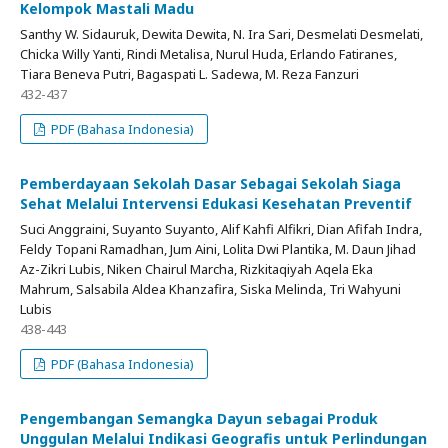
Kelompok Mastali Madu
Santhy W. Sidauruk, Dewita Dewita, N. Ira Sari, Desmelati Desmelati,
Chicka Willy Yanti, Rindi Metalisa, Nurul Huda, Erlando Fatiranes,
Tiara Beneva Putri, Bagaspati L. Sadewa, M. Reza Fanzuri
432-437
PDF (Bahasa Indonesia)
Pemberdayaan Sekolah Dasar Sebagai Sekolah Siaga
Sehat Melalui Intervensi Edukasi Kesehatan Preventif
Suci Anggraini, Suyanto Suyanto, Alif Kahfi Alfikri, Dian Afifah Indra,
Feldy Topani Ramadhan, Jum Aini, Lolita Dwi Plantika, M. Daun Jihad
Az-Zikri Lubis, Niken Chairul Marcha, Rizkitaqiyah Aqela Eka
Mahrum, Salsabila Aldea Khanzafira, Siska Melinda, Tri Wahyuni
Lubis
438-443
PDF (Bahasa Indonesia)
Pengembangan Semangka Dayun sebagai Produk
Unggulan Melalui Indikasi Geografis untuk Perlindungan