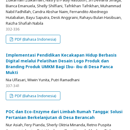
Zulkarnain Zulkarnain, Nasry El Padly Nasution, Sri Deviana Sinaga,
Bianca Emanuela, Shelly Shilfiani, Tafrikhan Tafrikhan, Muhammad
Nabil Fadhillah, Candra Abshar Naim, Fernandito Abednego
Hutabalian, Bayu Saputra, Desti Anggraini, Rahayu Bulan Hasibuan,
Raizha Shafiah Nabila
332-336
PDF (Bahasa Indonesia)
Implementasi Pendidikan Kecakapan Hidup Berbasis
Digital melalui Pelatihan Desain Logo Produk dan
Branding Produk UMKM Bagi Ibu- ibu di Desa Panca
Mukti
Nia Ulfasari, Wiwin Yunita, Putri Ramadhani
337-341
PDF (Bahasa Indonesia)
POC dan Eco-Enzyme dari Limbah Rumah Tangga: Solusi
Pertanian Berkelanjutan di Desa Berancah
Nur Asiah, Fery Pianda, Sherly Oktria Minanda, Retno Puspita