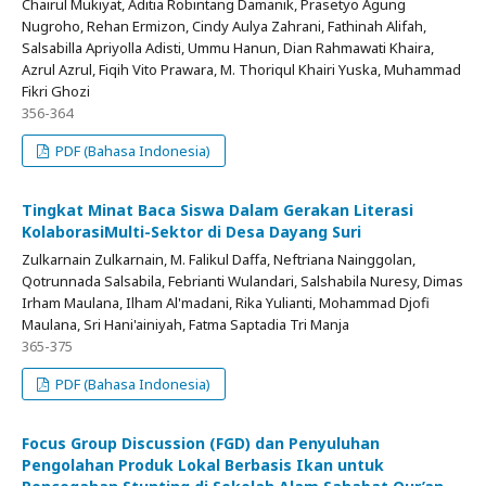
Chairul Mukiyat, Aditia Robintang Damanik, Prasetyo Agung
Nugroho, Rehan Ermizon, Cindy Aulya Zahrani, Fathinah Alifah,
Salsabilla Apriyolla Adisti, Ummu Hanun, Dian Rahmawati Khaira,
Azrul Azrul, Fiqih Vito Prawara, M. Thoriqul Khairi Yuska, Muhammad
Fikri Ghozi
356-364
PDF (Bahasa Indonesia)
Tingkat Minat Baca Siswa Dalam Gerakan Literasi
KolaborasiMulti-Sektor di Desa Dayang Suri
Zulkarnain Zulkarnain, M. Falikul Daffa, Neftriana Nainggolan,
Qotrunnada Salsabila, Febrianti Wulandari, Salshabila Nuresy, Dimas
Irham Maulana, Ilham Al'madani, Rika Yulianti, Mohammad Djofi
Maulana, Sri Hani'ainiyah, Fatma Saptadia Tri Manja
365-375
PDF (Bahasa Indonesia)
Focus Group Discussion (FGD) dan Penyuluhan
Pengolahan Produk Lokal Berbasis Ikan untuk