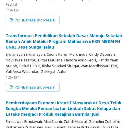
Fadillah
119-125
PDF (Bahasa Indonesia)
Transformasi Pendidikan Sekolah Dasar Menuju Sekolah
Ramah Anak Melalui Program Mahasiswa KKN MBKM FH
UNRI Desa Sungai Jalau
Erdiansyah Erdiansyah, Cecilia Karen Marchinda, Cindy Deborah
Novlisya Pasaribu, Dirga Maulana, Handra Asrio Febri, Hafidh Yean
Ariqoh, Haikal Haikal, Riska Septiani Siregar, Wan Mardhiyyaul Fitri,
Yuli Arisa Wulandari, Zakkiyah Aulia
126-134
PDF (Bahasa Indonesia)
Pemberdayaan Ekonomi Kreatif Masyarakat Desa Teluk
Sungka Melalui Pemanfaatan Limbah Sabut Kelapa dan
Lateks menjadi Produk Kerajinan Bernilai Jual
Ernidawati Ernidawati, Mitri Irianti, Zuhdi Ma'aruf, Zulhelmi Zulhelmi,
Zulkarnain Zulkarnain, Hevi Susanti, Isnaria Rizki Hayati, Zulia Ulfa,