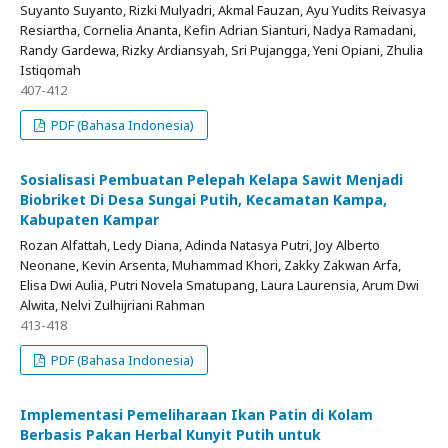
Suyanto Suyanto, Rizki Mulyadri, Akmal Fauzan, Ayu Yudits Reivasya
Resiartha, Cornelia Ananta, Kefin Adrian Sianturi, Nadya Ramadani,
Randy Gardewa, Rizky Ardiansyah, Sri Pujangga, Yeni Opiani, Zhulia
Istiqomah
407-412
PDF (Bahasa Indonesia)
Sosialisasi Pembuatan Pelepah Kelapa Sawit Menjadi
Biobriket Di Desa Sungai Putih, Kecamatan Kampa,
Kabupaten Kampar
Rozan Alfattah, Ledy Diana, Adinda Natasya Putri, Joy Alberto
Neonane, Kevin Arsenta, Muhammad Khori, Zakky Zakwan Arfa,
Elisa Dwi Aulia, Putri Novela Smatupang, Laura Laurensia, Arum Dwi
Alwita, Nelvi Zulhijriani Rahman
413-418
PDF (Bahasa Indonesia)
Implementasi Pemeliharaan Ikan Patin di Kolam
Berbasis Pakan Herbal Kunyit Putih untuk