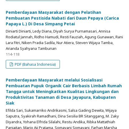
Pemberdayaan Masyarakat dengan Pelatihan
Pembuatan Pestisida Nabati dari Daun Pepaya (Carica
Papaya L.) Di Desa Simpang Petai
Diniarti Diniarti, Ledy Diana, Diyah Surya Purnamasari, Annisa
Rodiatul Jannah, Ridho Hamudi, Resti Fauziah, Agung Gunawan, Rani
Lara Fitri, Niken Pradia Sadila, Nur Atiera, Steven Wijaya Tamba,
Arianda Syahyana Tambunan
114-118
PDF (Bahasa Indonesia)
Pemberdayaan Masyarakat melalui Sosialisasi
Pembuatan Pupuk Organik Cair Berbasis Limbah Rumah
Tangga untuk Meningkatkan Kualitas Lingkungan dan
Produktivitas Tanaman di Desa Jayapura, Kabupaten
Siak
Efilda Sari, Sukamarriko Andrikasmi, Salsa Gading Dewita, Wijaya
Saputra, Syakirah Ramadhani, Dina Sesilia BR Sitanggang, M. Zaky
Diyandra, Yohana Elfrida Silalahi, Restu Andika, Ribka Mattathiah
Panjaitan, Mario Aji Pratama, Somayani Somayani, Farhan Marsha