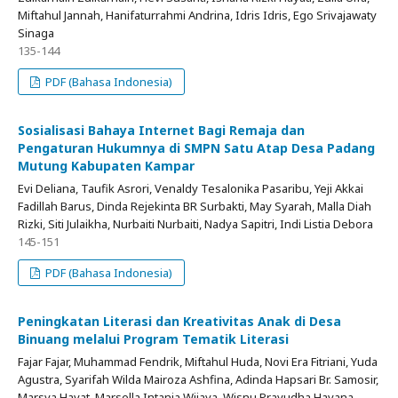
Miftahul Jannah, Hanifaturrahmi Andrina, Idris Idris, Ego Srivajawaty
Sinaga
135-144
PDF (Bahasa Indonesia)
Sosialisasi Bahaya Internet Bagi Remaja dan
Pengaturan Hukumnya di SMPN Satu Atap Desa Padang
Mutung Kabupaten Kampar
Evi Deliana, Taufik Asrori, Venaldy Tesalonika Pasaribu, Yeji Akkai
Fadillah Barus, Dinda Rejekinta BR Surbakti, May Syarah, Malla Diah
Rizki, Siti Julaikha, Nurbaiti Nurbaiti, Nadya Sapitri, Indi Listia Debora
145-151
PDF (Bahasa Indonesia)
Peningkatan Literasi dan Kreativitas Anak di Desa
Binuang melalui Program Tematik Literasi
Fajar Fajar, Muhammad Fendrik, Miftahul Huda, Novi Era Fitriani, Yuda
Agustra, Syarifah Wilda Mairoza Ashfina, Adinda Hapsari Br. Samosir,
Marsya Hayat, Marsella Intania Wijaya, Wisnu Prayudha Havana