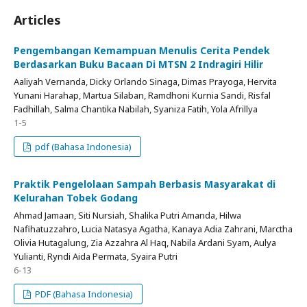
Articles
Pengembangan Kemampuan Menulis Cerita Pendek
Berdasarkan Buku Bacaan Di MTSN 2 Indragiri Hilir
Aaliyah Vernanda, Dicky Orlando Sinaga, Dimas Prayoga, Hervita
Yunani Harahap, Martua Silaban, Ramdhoni Kurnia Sandi, Risfal
Fadhillah, Salma Chantika Nabilah, Syaniza Fatih, Yola Afrillya
1-5
pdf (Bahasa Indonesia)
Praktik Pengelolaan Sampah Berbasis Masyarakat di
Kelurahan Tobek Godang
Ahmad Jamaan, Siti Nursiah, Shalika Putri Amanda, Hilwa
Nafihatuzzahro, Lucia Natasya Agatha, Kanaya Adia Zahrani, Marctha
Olivia Hutagalung, Zia Azzahra Al Haq, Nabila Ardani Syam, Aulya
Yulianti, Ryndi Aida Permata, Syaira Putri
6-13
PDF (Bahasa Indonesia)