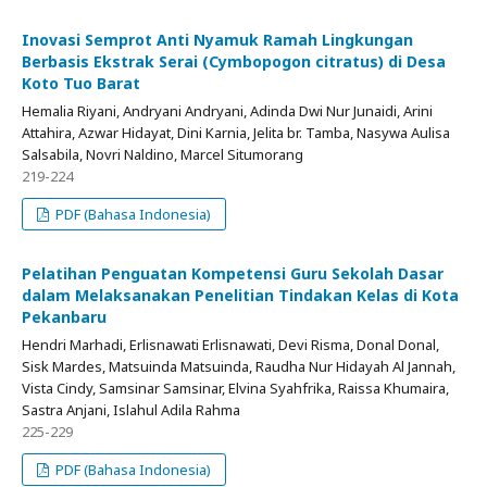
Inovasi Semprot Anti Nyamuk Ramah Lingkungan
Berbasis Ekstrak Serai (Cymbopogon citratus) di Desa
Koto Tuo Barat
Hemalia Riyani, Andryani Andryani, Adinda Dwi Nur Junaidi, Arini
Attahira, Azwar Hidayat, Dini Karnia, Jelita br. Tamba, Nasywa Aulisa
Salsabila, Novri Naldino, Marcel Situmorang
219-224
PDF (Bahasa Indonesia)
Pelatihan Penguatan Kompetensi Guru Sekolah Dasar
dalam Melaksanakan Penelitian Tindakan Kelas di Kota
Pekanbaru
Hendri Marhadi, Erlisnawati Erlisnawati, Devi Risma, Donal Donal,
Sisk Mardes, Matsuinda Matsuinda, Raudha Nur Hidayah Al Jannah,
Vista Cindy, Samsinar Samsinar, Elvina Syahfrika, Raissa Khumaira,
Sastra Anjani, Islahul Adila Rahma
225-229
PDF (Bahasa Indonesia)