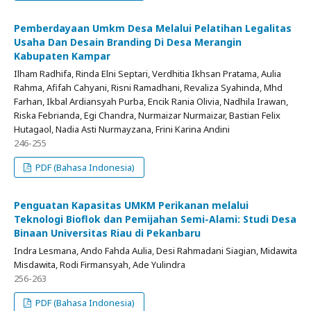
Pemberdayaan Umkm Desa Melalui Pelatihan Legalitas
Usaha Dan Desain Branding Di Desa Merangin
Kabupaten Kampar
Ilham Radhifa, Rinda Elni Septari, Verdhitia Ikhsan Pratama, Aulia
Rahma, Afifah Cahyani, Risni Ramadhani, Revaliza Syahinda, Mhd
Farhan, Ikbal Ardiansyah Purba, Encik Rania Olivia, Nadhila Irawan,
Riska Febrianda, Egi Chandra, Nurmaizar Nurmaizar, Bastian Felix
Hutagaol, Nadia Asti Nurmayzana, Frini Karina Andini
246-255
PDF (Bahasa Indonesia)
Penguatan Kapasitas UMKM Perikanan melalui
Teknologi Bioflok dan Pemijahan Semi-Alami: Studi Desa
Binaan Universitas Riau di Pekanbaru
Indra Lesmana, Ando Fahda Aulia, Desi Rahmadani Siagian, Midawita
Misdawita, Rodi Firmansyah, Ade Yulindra
256-263
PDF (Bahasa Indonesia)