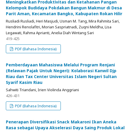
Meningkatkan Produktivitas dan Ketahanan Pangan
Kelompok Budidaya Pokdakan Bangun Makmur di Desa
Parit Aman, Kecamatan Bangko, Kabupaten Rokan Hilir
Rusliadi Rusliadi, Heri Masjudi, Usman M. Tang, Mira Rahmita Sari,
Hendrini Renolafitri, Morian Saspriatnadi, Zuqni Meldha, Lisa
Legawati, Rahma Aprianti, Anelia Diah Wintang Sari
419-425
PDF (Bahasa Indonesia)
Pemberdayaan Mahasiswa Melalui Program Renjani
(Relawan Pajak Untuk Negeri): Kolaborasi Kanwil Djp
Riau dan Tax Center Universitas Islam Negeri Sultan
Syarif Kasim Riau
Sahwiti Triandani, Irien Violinda Anggriani
426-431
PDF (Bahasa Indonesia)
Penerapan Diversifikasi Snack Makaroni Ikan Aneka
Rasa sebagai Upaya Akselerasi Daya Saing Produk Lokal