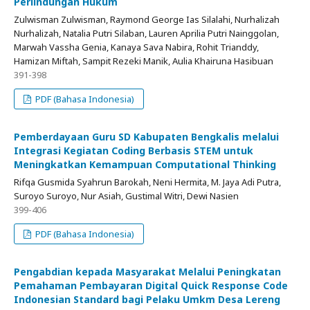
Perlindungan Hukum
Zulwisman Zulwisman, Raymond George Ias Silalahi, Nurhalizah
Nurhalizah, Natalia Putri Silaban, Lauren Aprilia Putri Nainggolan,
Marwah Vassha Genia, Kanaya Sava Nabira, Rohit Trianddy,
Hamizan Miftah, Sampit Rezeki Manik, Aulia Khairuna Hasibuan
391-398
PDF (Bahasa Indonesia)
Pemberdayaan Guru SD Kabupaten Bengkalis melalui
Integrasi Kegiatan Coding Berbasis STEM untuk
Meningkatkan Kemampuan Computational Thinking
Rifqa Gusmida Syahrun Barokah, Neni Hermita, M. Jaya Adi Putra,
Suroyo Suroyo, Nur Asiah, Gustimal Witri, Dewi Nasien
399-406
PDF (Bahasa Indonesia)
Pengabdian kepada Masyarakat Melalui Peningkatan
Pemahaman Pembayaran Digital Quick Response Code
Indonesian Standard bagi Pelaku Umkm Desa Lereng