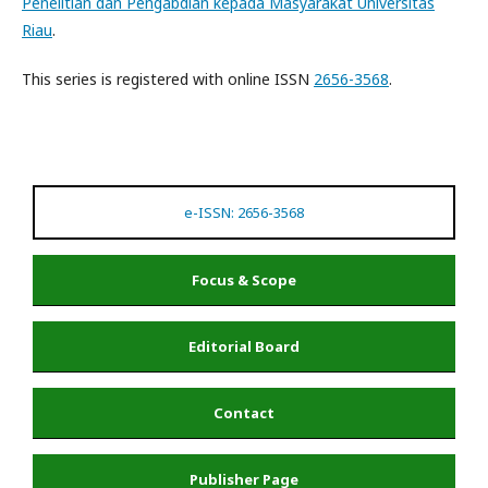
Penelitian dan Pengabdian kepada Masyarakat Universitas
Riau
.
This series is registered with online ISSN
2656-3568
.
e-ISSN: 2656-3568
Focus & Scope
Editorial Board
Contact
Publisher Page